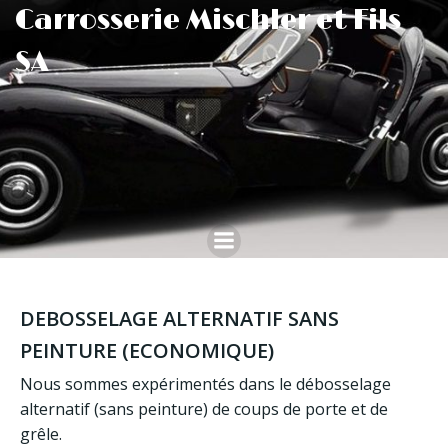
Aller
Carrosserie Mischler et Fils
au
SA
contenu
DEBOSSELAGE ALTERNATIF SANS
PEINTURE (ECONOMIQUE)
Nous sommes expérimentés dans le débosselage
alternatif (sans peinture) de coups de porte et de
grêle.