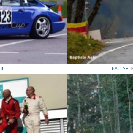
04
RALLYE I