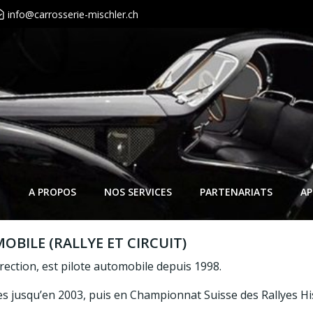
info@carrosserie-mischler.ch
A PROPOS
NOS SERVICES
PARTENARIATS
AP
OBILE (RALLYE ET CIRCUIT)
ection, est pilote automobile depuis 1998.
es jusqu’en 2003, puis en Championnat Suisse des Rallyes Hi