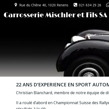
Aller
Rue du Chêne 40, 1020 Renens
021 634 29 26
au
Carrosserie Mischler et Fils SA
contenu
22 ANS D’EXPERIENCE EN SPORT AUTOM
Christian Blanchard, membre de notre équipe de dir
Il a roulé d’abord en Championnat Suisse des Rally
résultats à la clé: